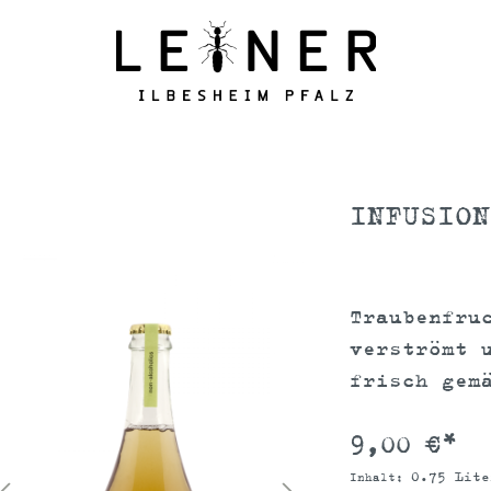
INFUSION
Traubenfru
verströmt 
frisch gem
9,00 €*
0.75 Lit
Inhalt: