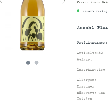
Preise inkl. MwS
Sofort verfüg
Anzahl Fla
Produktnummer
Artikeltext2
Weinart
Lagerhinweise
Allergene
Erzeuger
Nährwerte und
Zutaten