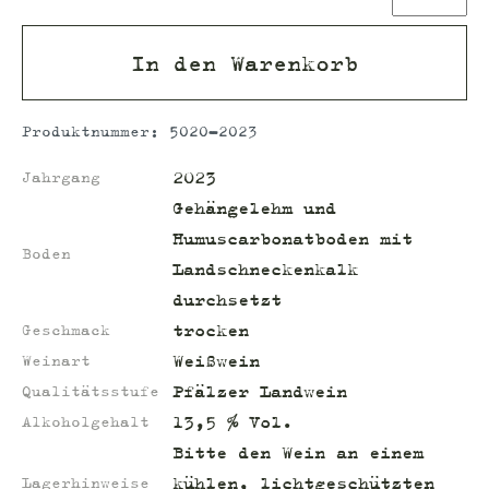
In den Warenkorb
Produktnummer:
5020-2023
2023
Jahrgang
Gehängelehm und
Humuscarbonatboden mit
Boden
Landschneckenkalk
durchsetzt
trocken
Geschmack
Weißwein
Weinart
Pfälzer Landwein
Qualitätsstufe
13,5 % Vol.
Alkoholgehalt
Bitte den Wein an einem
kühlen, lichtgeschützten
Lagerhinweise