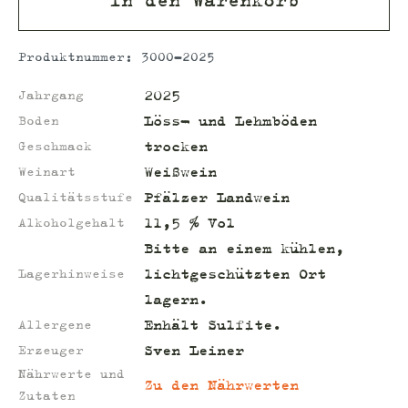
Produktnummer:
3000-2025
2025
Jahrgang
Löss- und Lehmböden
Boden
trocken
Geschmack
Weißwein
Weinart
Pfälzer Landwein
Qualitätsstufe
11,5 % Vol
Alkoholgehalt
Bitte an einem kühlen,
lichtgeschützten Ort
Lagerhinweise
lagern.
Enhält Sulfite.
Allergene
Sven Leiner
Erzeuger
Nährwerte und
Zu den Nährwerten
Zutaten